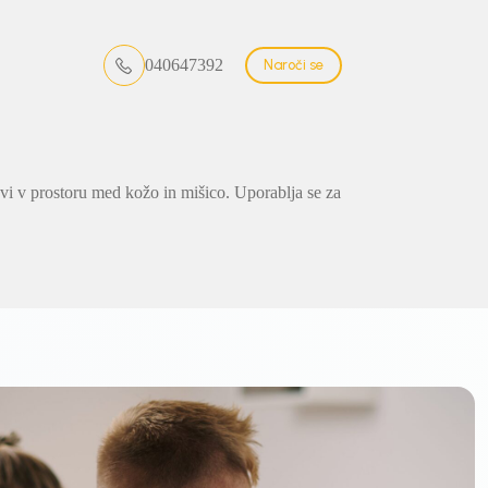
040647392
Naroči se
ovi v prostoru med kožo in mišico. Uporablja se za