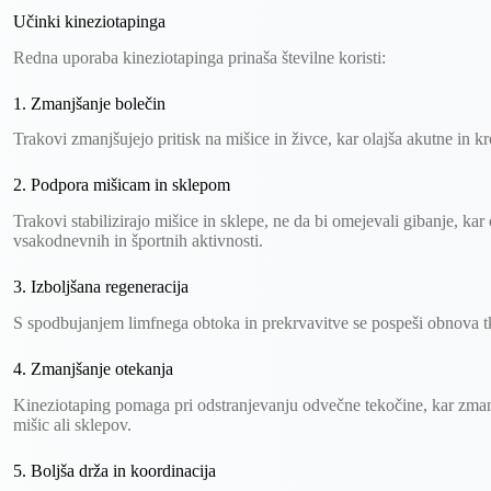
Učinki kineziotapinga
Redna uporaba kineziotapinga prinaša številne koristi:
1. Zmanjšanje bolečin
Trakovi zmanjšujejo pritisk na mišice in živce, kar olajša akutne in k
2. Podpora mišicam in sklepom
Trakovi stabilizirajo mišice in sklepe, ne da bi omejevali gibanje, k
vsakodnevnih in športnih aktivnosti.
3. Izboljšana regeneracija
S spodbujanjem limfnega obtoka in prekrvavitve se pospeši obnova t
4. Zmanjšanje otekanja
Kineziotaping pomaga pri odstranjevanju odvečne tekočine, kar zman
mišic ali sklepov.
5. Boljša drža in koordinacija