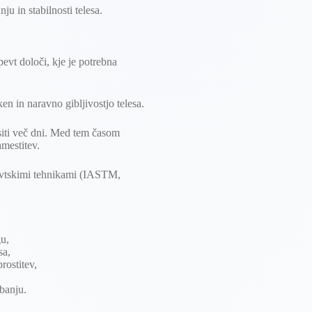
ju in stabilnosti telesa.
evt določi, kje je potrebna
n in naravno gibljivostjo telesa.
siti več dni. Med tem časom
amestitev.
evtskimi tehnikami (IASTM,
gu,
sa,
rostitev,
banju.