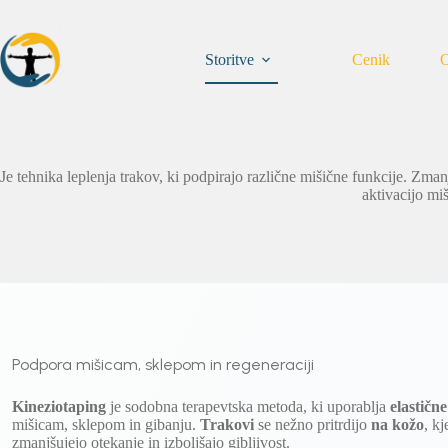
Skip
to
content
Storitve
Cenik
O
Je tehnika leplenja trakov, ki podpirajo različne mišične funkcije. Zma
aktivacijo miš
Podpora mišicam, sklepom in regeneraciji
Kineziotaping
je sodobna terapevtska metoda, ki uporablja
elastičn
mišicam, sklepom in gibanju.
Trakovi
se nežno pritrdijo
na kožo
, k
zmanjšujejo otekanje in izboljšajo gibljivost.