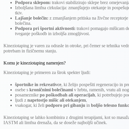
Podpora sklepom:
trakovi stabilizirajo sklepe brez omejevanj
Izboljšana limfna cirkulacija: zmanjšujejo otekanje in pospešuj
tkiv.
Lajšanje bolečin:
z zmanjšanjem pritiska na živčne receptorje
bolečina.
Podpora pri športni aktivnosti:
trakovi pomagajo mišicam de
tveganje poškodb in izboljša zmogljivost.
Kineziotaping je varen za odrasle in otroke, pri čemer se tehnika v
potrebam in fizičnemu stanju.
Komu je kineziotaping namenjen?
Kineziotaping je primeren za širok spekter ljudi:
športnike in rekreativce
, ki želijo pospešiti regeneracijo in p
osebe s
kroničnimi bolečinami
v hrbtu, ramenih, vratu ali no
posameznike
po poškodbah ali operacijah
, ki potrebujejo p
ljudi z
napetostjo mišic ali otekanjem
,
vsakogar, ki želi
podporo pri gibanju
in
boljšo telesno funkc
Kineziotaping se lahko kombinira z drugimi terapijami, kot so masaž
IASTM ali limfna drenaža, da se doseže najboljši učinek.