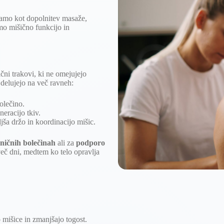
amo kot dopolnitev masaže,
amo mišično funkcijo in
čni trakovi, ki ne omejujejo
delujejo na več ravneh:
olečino.
neracijo tkiv.
jša držo in koordinacijo mišic.
ničnih bolečinah
ali za
podporo
več dni, medtem ko telo opravlja
 mišice in zmanjšajo togost.