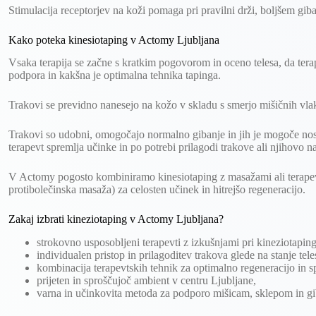
Stimulacija receptorjev na koži pomaga pri pravilni drži, boljšem giban
Kako poteka kinesiotaping v Actomy Ljubljana
Vsaka terapija se začne s kratkim pogovorom in oceno telesa, da terap
podpora in kakšna je optimalna tehnika tapinga.
Trakovi se previdno nanesejo na kožo v skladu s smerjo mišičnih vlake
Trakovi so udobni, omogočajo normalno gibanje in jih je mogoče no
terapevt spremlja učinke in po potrebi prilagodi trakove ali njihovo n
V Actomy pogosto kombiniramo kinesiotaping z masažami ali terap
protibolečinska masaža) za celosten učinek in hitrejšo regeneracijo.
Zakaj izbrati kineziotaping v Actomy Ljubljana?
strokovno usposobljeni terapevti z izkušnjami pri kineziotapin
individualen pristop in prilagoditev trakova glede na stanje tele
kombinacija terapevtskih tehnik za optimalno regeneracijo in sp
prijeten in sproščujoč ambient v centru Ljubljane,
varna in učinkovita metoda za podporo mišicam, sklepom in gi