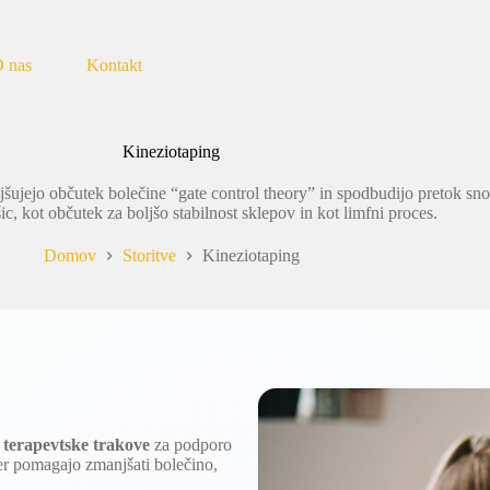
 nas
Kontakt
Kineziotaping
njšujejo občutek bolečine “gate control theory” in spodbudijo pretok sn
ic, kot občutek za boljšo stabilnost sklepov in kot limfni proces.
Domov
Storitve
Kineziotaping
e terapevtske trakove
za podporo
jer pomagajo zmanjšati bolečino,