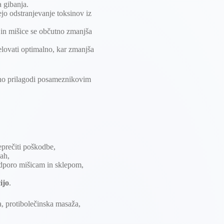
a gibanja.
ejo odstranjevanje toksinov iz
 in mišice se občutno zmanjša
lovati optimalno, kar zmanjša
edno prilagodi posameznikovim
reprečiti poškodbe,
gah,
odporo mišicam in sklepom,
ijo
.
a, protibolečinska masaža,