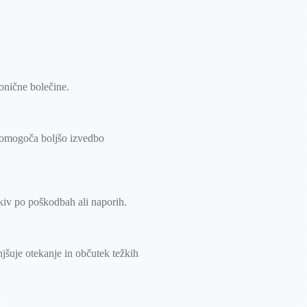
ronične bolečine.
ar omogoča boljšo izvedbo
kiv po poškodbah ali naporih.
jšuje otekanje in občutek težkih