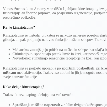
V masažnem salonu Actomy v središču Ljubljane kinesiotaping izvaj
fizioterapije ali športne priprave, da pospešimo regeneracijo, podpir
preprečimo poškodbe.
Kaj je kineziotaping?
Kineziotaping je metoda, pri kateri se na kožo nanesejo posebni elasti
gibanja, ampak podpirajo naravno funkcijo mišic in sklepov. Trakovi 
Mehansko: zmanjšujejo pritisk na mišice in sklepe, kar olajša b
Cirkulacijsko: spodbujajo pretok limfe in krvi, kar pospeši rege
Nevrološko: stimulirajo senzorične receptorje na koži, kar izbol
Kineziotaping se pogosto uporablja po
športnih poškodbah
, pri
kro
mišicam
med aktivnostjo. Trakovi so udobni in jih je mogoče nositi 
svoje naravne funkcije.
Kako deluje kineziotaping?
Trakovi kineziotapinga delujejo na več ravneh:
Sproščanje mišične napetosti:
z rahlim dvigom kože sprostijo