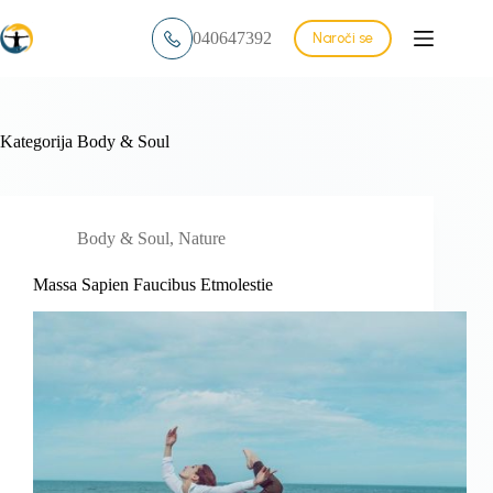
Skip
to
040647392
Naroči se
content
Kategorija
Body & Soul
Body & Soul
,
Nature
Massa Sapien Faucibus Etmolestie